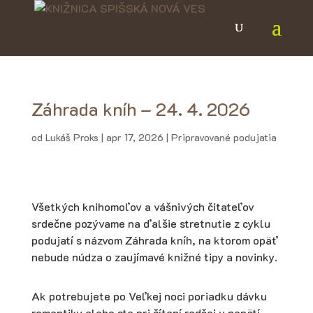
Záhrada kníh – 24. 4. 2026
od
Lukáš Proks
|
apr 17, 2026
|
Pripravované podujatia
Všetkých knihomoľov a vášnivých čitateľov
srdečne pozývame na ďalšie stretnutie z cyklu
podujatí s názvom Záhrada kníh, na ktorom opäť
nebude núdza o zaujímavé knižné tipy a novinky.
Ak potrebujete po Veľkej noci poriadku dávku
romantiky alebo ste pri čítaní radšej v napätí,