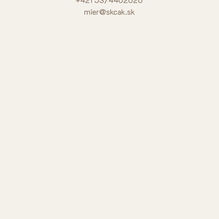
mier@skcak.sk