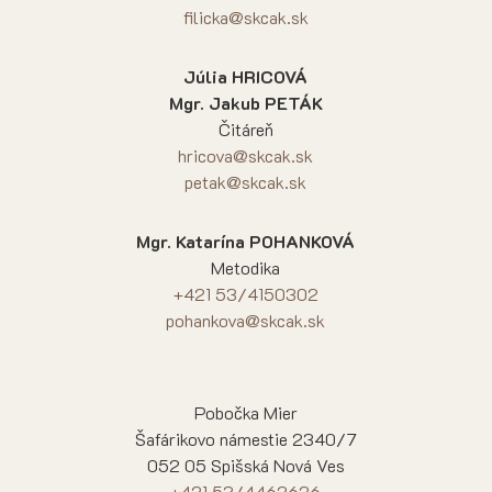
filicka@skcak.sk
Júlia HRICOVÁ
Mgr. Jakub PETÁK
Čitáreň
hricova@skcak.sk
petak@skcak.sk
Mgr. Katarína POHANKOVÁ
Metodika
+421 53/4150302
pohankova@skcak.sk
Pobočka Mier
Šafárikovo námestie 2340/7
052 05 Spišská Nová Ves
+421 53/4462626