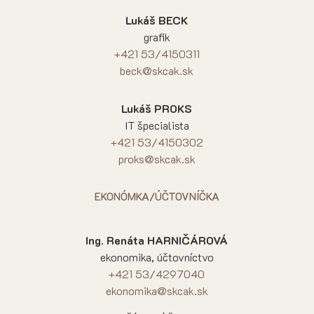
Lukáš BECK
grafik
+421 53/4150311
beck@skcak.sk
Lukáš PROKS
IT špecialista
+421 53/4150302
proks@skcak.sk
EKONÓMKA/ÚČTOVNÍČKA
Ing. Renáta HARNIČÁROVÁ
ekonomika, účtovníctvo
+421 53/4297040
ekonomika@skcak.sk