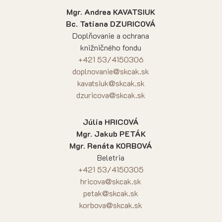
Mgr. Andrea KAVATSIUK
Bc. Tatiana DZURICOVÁ
Doplňovanie a ochrana
knižničného fondu
+421 53/4150306
doplnovanie@skcak.sk
kavatsiuk@skcak.sk
dzuricova@skcak.sk
Júlia HRICOVÁ
Mgr. Jakub PETÁK
Mgr. Renáta KORBOVÁ
Beletria
+421 53/4150305
hricova@skcak.sk
petak@skcak.sk
korbova@skcak.sk