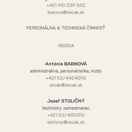
+421 910 239 562
tkacova@skcak.sk
PERSONÁLNA A TECHNICKÁ ČINNOSŤ
VEDÚCA
Antónia BABIKOVÁ
administratíva, personalistika, mzdy
+421 53/4424092
skcak@skcak.sk
Jozef STOLIČNÝ
technický zamestnanec
+421 53/4150310
stolicny@skcak.sk