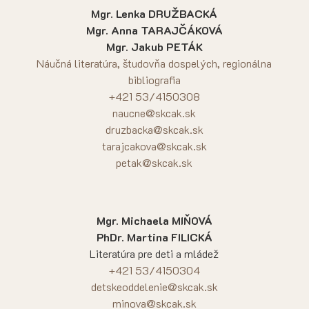
Mgr. Lenka DRUŽBACKÁ
Mgr. Anna TARAJČÁKOVÁ
Mgr. Jakub PETÁK
Náučná literatúra, študovňa dospelých, regionálna
bibliografia
+421 53/4150308
naucne@skcak.sk
druzbacka@skcak.sk
tarajcakova@skcak.sk
petak@skcak.sk
Mgr. Michaela MIŇOVÁ
PhDr. Martina FILICKÁ
Literatúra pre deti a mládež
+421 53/4150304
detskeoddelenie@skcak.sk
minova@skcak.sk