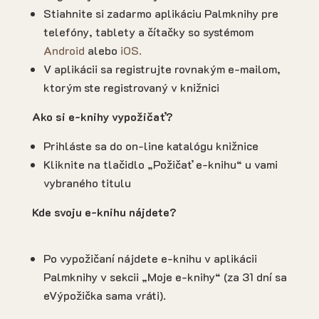
Stiahnite si zadarmo aplikáciu Palmknihy pre
telefóny, tablety a čítačky so systémom
Android
alebo
iOS.
V aplikácii sa registrujte rovnakým e-mailom,
ktorým ste registrovaný v knižnici
Ako si e-knihy vypožičať?
Prihláste sa do on-line katalógu knižnice
Kliknite na tlačidlo „Požičať e-knihu“ u vami
vybraného titulu
Kde svoju e-knihu nájdete?
Po vypožičaní nájdete e-knihu v aplikácii
Palmknihy v sekcii „Moje e-knihy“ (za 31 dní sa
eVýpožička sama vráti).