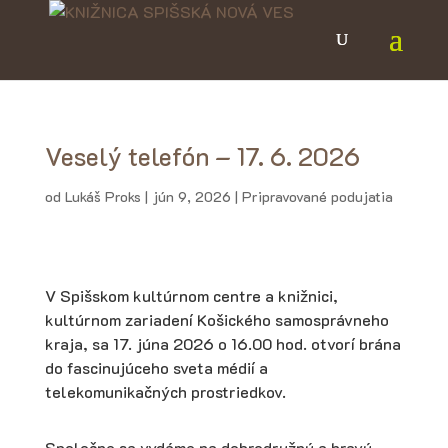
Veselý telefón – 17. 6. 2026
od
Lukáš Proks
|
jún 9, 2026
|
Pripravované podujatia
V Spišskom kultúrnom centre a knižnici,
kultúrnom zariadení Košického samosprávneho
kraja, sa 17. júna 2026 o 16.00 hod. otvorí brána
do fascinujúceho sveta médií a
telekomunikačných prostriedkov.
Spoločne sa vydáme na dobrodružnú a hravú