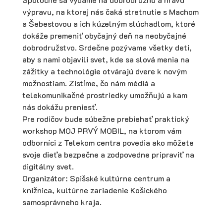
výpravu, na ktorej nás čaká stretnutie s Machom
a Šebestovou a ich kúzelným slúchadlom, ktoré
dokáže premeniť obyčajný deň na neobyčajné
dobrodružstvo. Srdečne pozývame všetky deti,
aby s nami objavili svet, kde sa slová menia na
zážitky a technológie otvárajú dvere k novým
možnostiam. Zistíme, čo nám médiá a
telekomunikačné prostriedky umožňujú a kam
nás dokážu preniesť.
Pre rodičov bude súbežne prebiehať praktický
workshop MOJ PRVÝ MOBIL, na ktorom vám
odborníci z Telekom centra povedia ako môžete
svoje dieťa bezpečne a zodpovedne pripraviť na
digitálny svet.
Organizátor: Spišské kultúrne centrum a
knižnica, kultúrne zariadenie Košického
samosprávneho kraja.