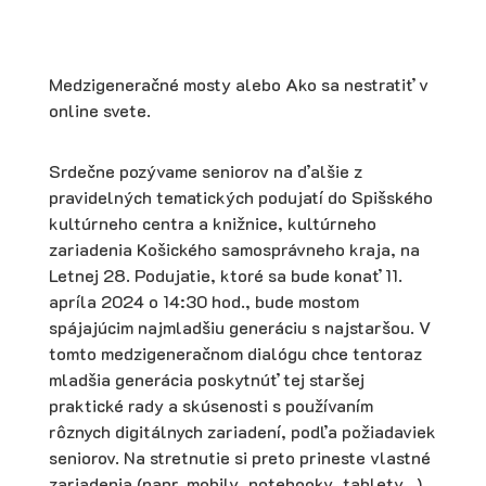
Medzigeneračné mosty alebo Ako sa nestratiť v
online svete.
Srdečne pozývame seniorov na ďalšie z
pravidelných tematických podujatí do Spišského
kultúrneho centra a knižnice, kultúrneho
zariadenia Košického samosprávneho kraja, na
Letnej 28. Podujatie, ktoré sa bude konať 11.
apríla 2024 o 14:30 hod., bude mostom
spájajúcim najmladšiu generáciu s najstaršou. V
tomto medzigeneračnom dialógu chce tentoraz
mladšia generácia poskytnúť tej staršej
praktické rady a skúsenosti s používaním
rôznych digitálnych zariadení, podľa požiadaviek
seniorov. Na stretnutie si preto prineste vlastné
zariadenia (napr. mobily, notebooky, tablety…)