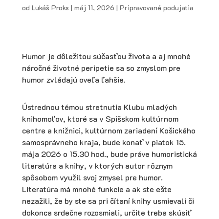
od
Lukáš Proks
|
máj 11, 2026
|
Pripravované podujatia
Humor je dôležitou súčasťou života a aj mnohé
náročné životné peripetie sa so zmyslom pre
humor zvládajú oveľa ľahšie.
Ústrednou témou stretnutia Klubu mladých
knihomoľov, ktoré sa v Spišskom kultúrnom
centre a knižnici, kultúrnom zariadení Košického
samosprávneho kraja, bude konať v piatok 15.
mája 2026 o 15.30 hod., bude práve humoristická
literatúra a knihy, v ktorých autor rôznym
spôsobom využil svoj zmysel pre humor.
Literatúra má mnohé funkcie a ak ste ešte
nezažili, že by ste sa pri čítaní knihy usmievali či
dokonca srdečne rozosmiali, určite treba skúsiť