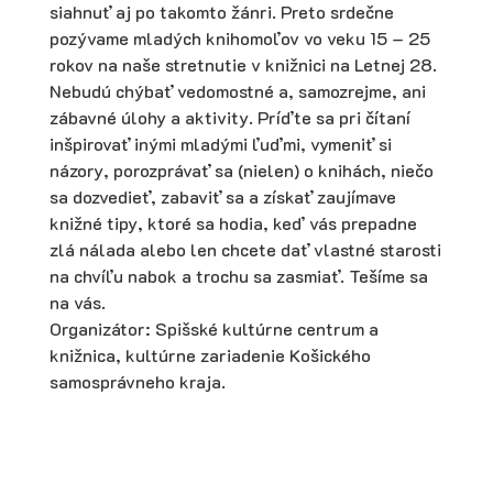
siahnuť aj po takomto žánri. Preto srdečne
pozývame mladých knihomoľov vo veku 15 – 25
rokov na naše stretnutie v knižnici na Letnej 28.
Nebudú chýbať vedomostné a, samozrejme, ani
zábavné úlohy a aktivity. Príďte sa pri čítaní
inšpirovať inými mladými ľuďmi, vymeniť si
názory, porozprávať sa (nielen) o knihách, niečo
sa dozvedieť, zabaviť sa a získať zaujímave
knižné tipy, ktoré sa hodia, keď vás prepadne
zlá nálada alebo len chcete dať vlastné starosti
na chvíľu nabok a trochu sa zasmiať. Tešíme sa
na vás.
Organizátor: Spišské kultúrne centrum a
knižnica, kultúrne zariadenie Košického
samosprávneho kraja.