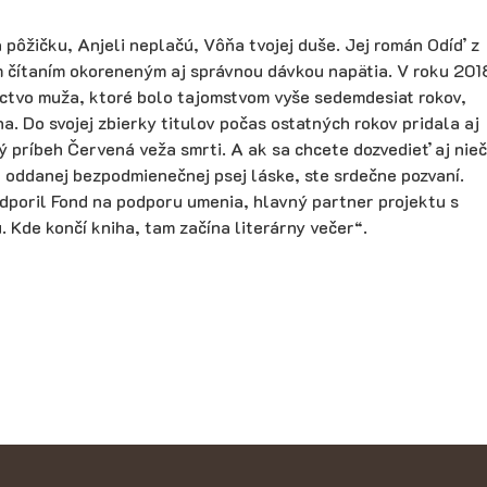
na pôžičku, Anjeli neplačú, Vôňa tvojej duše. Jej román Odíď z
 čítaním okoreneným aj správnou dávkou napätia. V roku 2018
ectvo muža, ktoré bolo tajomstvom vyše sedemdesiat rokov,
. Do svojej zbierky titulov počas ostatných rokov pridala aj
príbeh Červená veža smrti. A ak sa chcete dozvedieť aj nieč
o oddanej bezpodmienečnej psej láske, ste srdečne pozvaní.
dporil Fond na podporu umenia, hlavný partner projektu s
. Kde končí kniha, tam začína literárny večer“.