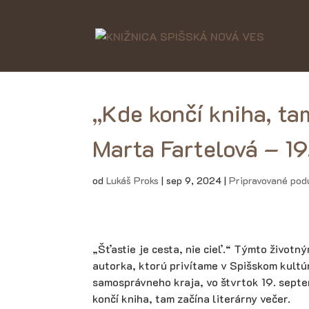
„Kde končí kniha, ta
Marta Fartelová – 19
od
Lukáš Proks
|
sep 9, 2024
|
Pripravované pod
„Šťastie je cesta, nie cieľ.“ Týmto život
autorka, ktorú privítame v Spišskom kultú
samosprávneho kraja, vo štvrtok 19. septe
končí kniha, tam začína literárny večer.