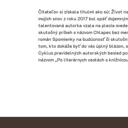
Čitateľov si získala titulmi ako sú: Život 
mojich snov z roku 2017 bol opäť dojemným
talentovaná autorka vzala na plecia sved
skutočný príbeh s názvom Chlapec bez mena
román Spomienky na budúcnosť či skutočný 
tom, kto dokáže byť do vás úplný blázon, 
Cyklus pravidelných autorských besied po
názvom „Po literárnych cestách s knižnicou