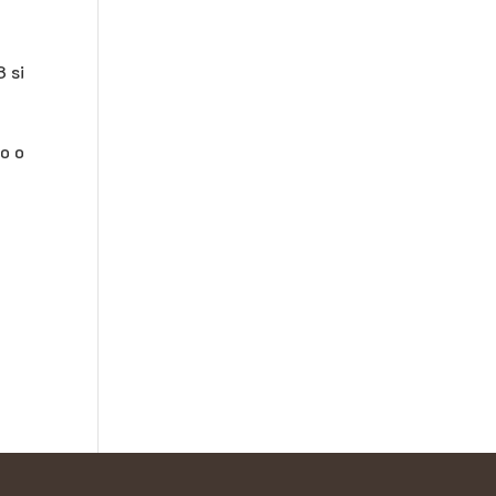
 si
o o