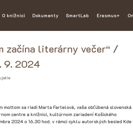
O knižnici
Dokumenty
SmartLab
Erasmus+
On
m začína literárny večer“ /
. 9. 2024
ujatia
ným mottom sa riadi Marta Fartelová, vaša obľúbená slovenská
rnom centre a knižnici, kultúrnom zariadení Košického
mbra 2024 o 16.30 hod. v rámci cyklu autorských besied Kde