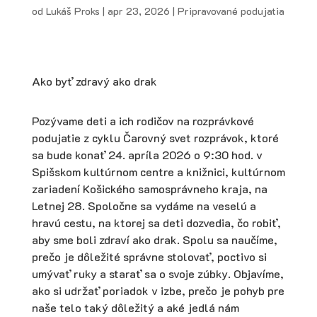
od
Lukáš Proks
|
apr 23, 2026
|
Pripravované podujatia
Ako byť zdravý ako drak
Pozývame deti a ich rodičov na rozprávkové
podujatie z cyklu Čarovný svet rozprávok, ktoré
sa bude konať 24. apríla 2026 o 9:30 hod. v
Spišskom kultúrnom centre a knižnici, kultúrnom
zariadení Košického samosprávneho kraja, na
Letnej 28. Spoločne sa vydáme na veselú a
hravú cestu, na ktorej sa deti dozvedia, čo robiť,
aby sme boli zdraví ako drak. Spolu sa naučíme,
prečo je dôležité správne stolovať, poctivo si
umývať ruky a starať sa o svoje zúbky. Objavíme,
ako si udržať poriadok v izbe, prečo je pohyb pre
naše telo taký dôležitý a aké jedlá nám