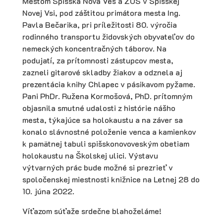
Mestom Spišská Nová Ves a ZUŠ v Spišskej
Novej Vsi, pod záštitou primátora mesta Ing.
Pavla Bečarika, pri príležitosti 80. výročia
rodinného transportu židovských obyvateľov do
nemeckých koncentračných táborov. Na
podujatí, za prítomnosti zástupcov mesta,
zazneli gitarové skladby žiakov a odznela aj
prezentácia knihy Chlapec v pásikavom pyžame.
Pani PhDr. Ružena Kormošová, PhD. prítomným
objasnila smutné udalosti z histórie nášho
mesta, týkajúce sa holokaustu a na záver sa
konalo slávnostné položenie venca a kamienkov
k pamätnej tabuli spišskonovoveským obetiam
holokaustu na Školskej ulici. Výstavu
výtvarných prác bude možné si prezrieť v
spoločenskej miestnosti knižnice na Letnej 28 do
10. júna 2022.
Víťazom súťaže srdečne blahoželáme!