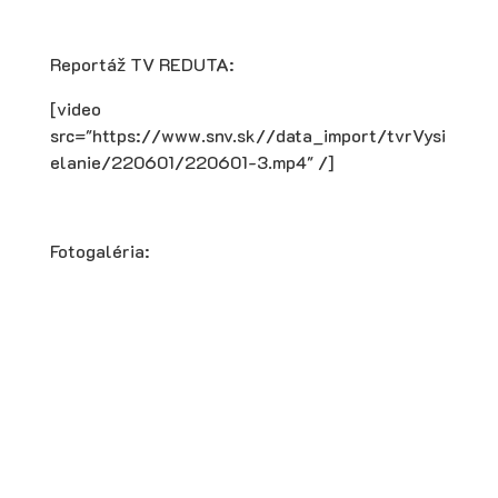
Reportáž TV REDUTA:
[video
src="https://www.snv.sk//data_import/tvrVysi
elanie/220601/220601-3.mp4" /]
Fotogaléria: