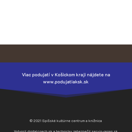
Viac podujatí v Košickom kraji nájdete na
www.podujatiaksk.sk
© 2021 Spišské kultúrne centrum a knižnica
Vytvoril
digitalcoach.sk
a technicky zabezpečil
servis-repas.sk