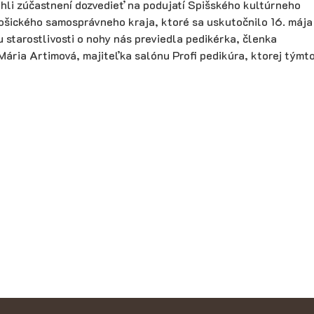
hli zúčastnení dozvedieť na podujatí Spišského kultúrneho
Košického samosprávneho kraja, ktoré sa uskutočnilo 16. mája
 starostlivosti o nohy nás previedla pedikérka, členka
Mária Artimová, majiteľka salónu Profi pedikúra, ktorej týmt