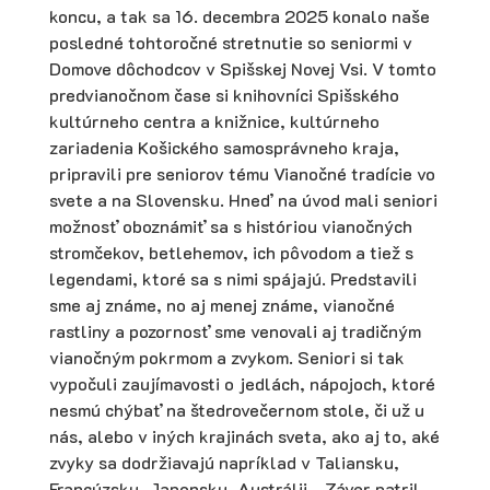
koncu, a tak sa 16. decembra 2025 konalo naše
posledné tohtoročné stretnutie so seniormi v
Domove dôchodcov v Spišskej Novej Vsi. V tomto
predvianočnom čase si knihovníci Spišského
kultúrneho centra a knižnice, kultúrneho
zariadenia Košického samosprávneho kraja,
pripravili pre seniorov tému Vianočné tradície vo
svete a na Slovensku. Hneď na úvod mali seniori
možnosť oboznámiť sa s históriou vianočných
stromčekov, betlehemov, ich pôvodom a tiež s
legendami, ktoré sa s nimi spájajú. Predstavili
sme aj známe, no aj menej známe, vianočné
rastliny a pozornosť sme venovali aj tradičným
vianočným pokrmom a zvykom. Seniori si tak
vypočuli zaujímavosti o jedlách, nápojoch, ktoré
nesmú chýbať na štedrovečernom stole, či už u
nás, alebo v iných krajinách sveta, ako aj to, aké
zvyky sa dodržiavajú napríklad v Taliansku,
Francúzsku, Japonsku, Austrálii… Záver patril,