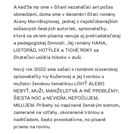
A keďže my sme v čítaní nezaháľali ani počas
obmedzení, doma sme v decembri čítali romány
Aleny Mornštajnovej, jednej z najobľúbenejších
súčasných českých autoriek, spisovateľky,
ktorá sa okrem písania venuje aj prekladateľskej
a pedagogickej činnosti. Jej romány HANA,
LISTOPÁD, HOTÝLEK a TICHÉ ROKY sa
čitateľovi usídlia hlboko v duši.
Nový rok 2022 sme začali s románmi slovenskej
spisovateľky Ivy Kučerovej a jej tvorbou s
mužsko-ženskou tematikou LOVIŤ ALEBO
NEBYŤ, MUŽI, MANŽELSTVÁ A INÉ PROBLÉMY,
ŠIESTA NOC a NEVIDÍM, NEPOČUJEM,
MILUJEM. Príbehy sú naplnené ženským svetom,
zamerané na vzťahy, okorenené iróniou a
nadhľadom, často provokatívne, no písané
priamo na rovinu.