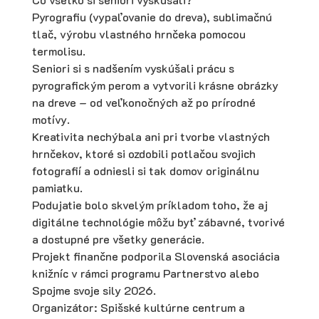
Pyrografiu (vypaľovanie do dreva), sublimačnú
tlač, výrobu vlastného hrnčeka pomocou
termolisu.
Seniori si s nadšením vyskúšali prácu s
pyrografickým perom a vytvorili krásne obrázky
na dreve – od veľkonočných až po prírodné
motívy.
Kreativita nechýbala ani pri tvorbe vlastných
hrnčekov, ktoré si ozdobili potlačou svojich
fotografií a odniesli si tak domov originálnu
pamiatku.
Podujatie bolo skvelým príkladom toho, že aj
digitálne technológie môžu byť zábavné, tvorivé
a dostupné pre všetky generácie.
Projekt finančne podporila Slovenská asociácia
knižníc v rámci programu Partnerstvo alebo
Spojme svoje sily 2026.
Organizátor: Spišské kultúrne centrum a