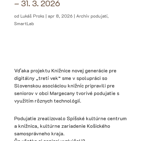
– 31. 3. 2026
od
Lukáš Proks
|
apr 8, 2026
|
Archív podujatí
,
SmartLab
Vďaka projektu Knižnice novej generácie pre
digitálny „tretí vek“ sme v spolupráci so
Slovenskou asociáciou knižníc pripravili pre
seniorov v obci Margecany tvorivé podujatie s
využitím rôznych technológií.
Podujatie zrealizovalo Spišské kultúrne centrum
a knižnica, kultúrne zariadenie Košického
samosprávneho kraja.
Čo všetko si seniori vyskúšali?