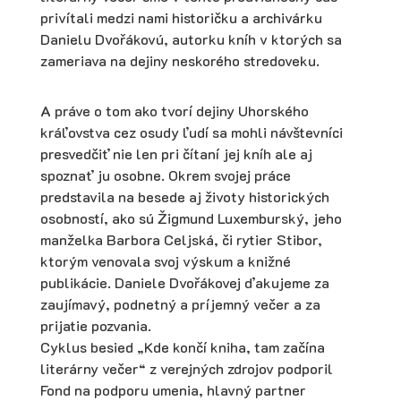
privítali medzi nami historičku a archivárku
Danielu Dvořákovú, autorku kníh v ktorých sa
zameriava na dejiny neskorého stredoveku.
A práve o tom ako tvorí dejiny Uhorského
kráľovstva cez osudy ľudí sa mohli návštevníci
presvedčiť nie len pri čítaní jej kníh ale aj
spoznať ju osobne. Okrem svojej práce
predstavila na besede aj životy historických
osobností, ako sú Žigmund Luxemburský, jeho
manželka Barbora Celjská, či rytier Stibor,
ktorým venovala svoj výskum a knižné
publikácie. Daniele Dvořákovej ďakujeme za
zaujímavý, podnetný a príjemný večer a za
prijatie pozvania.
Cyklus besied „Kde končí kniha, tam začína
literárny večer“ z verejných zdrojov podporil
Fond na podporu umenia, hlavný partner