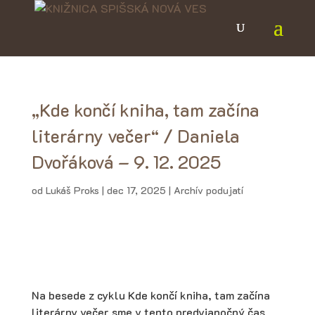
„Kde končí kniha, tam začína
literárny večer“ / Daniela
Dvořáková – 9. 12. 2025
od
Lukáš Proks
|
dec 17, 2025
|
Archív podujatí
Na besede z cyklu Kde končí kniha, tam začína
literárny večer sme v tento predvianočný čas