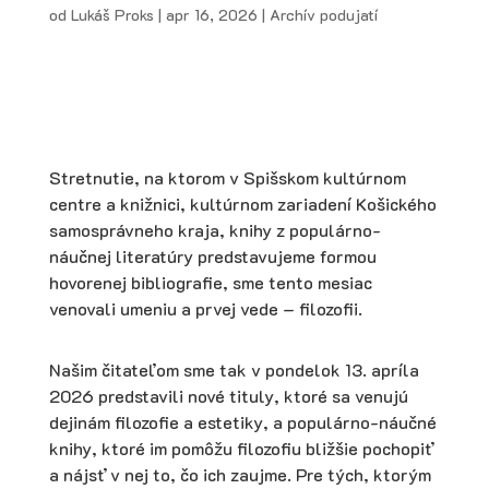
od
Lukáš Proks
|
apr 16, 2026
|
Archív podujatí
Stretnutie, na ktorom v Spišskom kultúrnom
centre a knižnici, kultúrnom zariadení Košického
samosprávneho kraja, knihy z populárno-
náučnej literatúry predstavujeme formou
hovorenej bibliografie, sme tento mesiac
venovali umeniu a prvej vede – filozofii.
Našim čitateľom sme tak v pondelok 13. apríla
2026 predstavili nové tituly, ktoré sa venujú
dejinám filozofie a estetiky, a populárno-náučné
knihy, ktoré im pomôžu filozofiu bližšie pochopiť
a nájsť v nej to, čo ich zaujme. Pre tých, ktorým