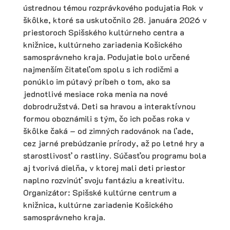
ústrednou témou rozprávkového podujatia Rok v
škôlke, ktoré sa uskutočnilo 28. januára 2026 v
priestoroch Spišského kultúrneho centra a
knižnice, kultúrneho zariadenia Košického
samosprávneho kraja. Podujatie bolo určené
najmenším čitateľom spolu s ich rodičmi a
ponúklo im pútavý príbeh o tom, ako sa
jednotlivé mesiace roka menia na nové
dobrodružstvá. Deti sa hravou a interaktívnou
formou oboznámili s tým, čo ich počas roka v
škôlke čaká – od zimných radovánok na ľade,
cez jarné prebúdzanie prírody, až po letné hry a
starostlivosť o rastliny. Súčasťou programu bola
aj tvorivá dielňa, v ktorej mali deti priestor
naplno rozvinúť svoju fantáziu a kreativitu.
Organizátor: Spišské kultúrne centrum a
knižnica, kultúrne zariadenie Košického
samosprávneho kraja.