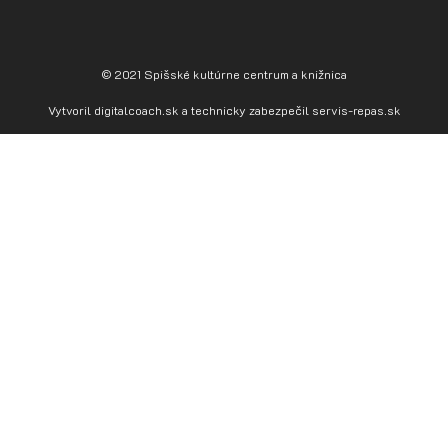
© 2021 Spišské kultúrne centrum a knižnica
Vytvoril
digitalcoach.sk
a technicky zabezpečil
servis-repas.sk