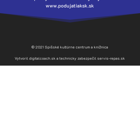
www.podujatiaksk.sk
© 2021 Spišské kultúrne centrum a knižnica
Vytvoril
digitalcoach.sk
a technicky zabezpečil
servis-repas.sk