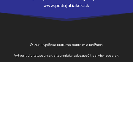
www.podujatiaksk.sk
© 2021 Spišské kultúrne centrum a knižnica
Vytvoril
digitalcoach.sk
a technicky zabezpečil
servis-repas.sk