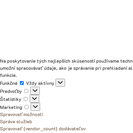
Na poskytovanie tých najlepších skúseností používame techno
umožní spracovávať údaje, ako je správanie pri prehliadaní a
funkcie.
Funkčné
Funkčné
Vždy aktívny
Predvoľby
Predvoľby
Štatistiky
Štatistiky
Marketing
Marketing
Spravovať možnosti
Správa služieb
Spravovať {vendor_count} dodávateľov