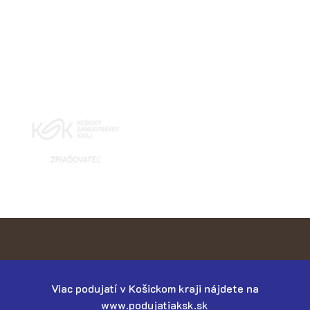
Viac podujatí v Košickom kraji nájdete na
www.podujatiaksk.sk