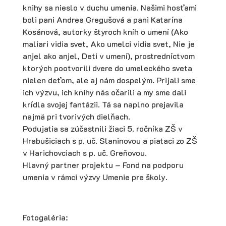
knihy sa nieslo v duchu umenia. Našimi hosťami
boli pani Andrea Gregušová a pani Katarína
Kosánová, autorky štyroch kníh o umení (Ako
maliari vidia svet, Ako umelci vidia svet, Nie je
anjel ako anjel, Deti v umení), prostredníctvom
ktorých pootvorili dvere do umeleckého sveta
nielen deťom, ale aj nám dospelým. Prijali sme
ich výzvu, ich knihy nás očarili a my sme dali
krídla svojej fantázii. Tá sa naplno prejavila
najmä pri tvorivých dielňach.
Podujatia sa zúčastnili žiaci 5. ročníka ZŠ v
Hrabušiciach s p. uč. Slaninovou a piataci zo ZŠ
v Harichovciach s p. uč. Greňovou.
Hlavný partner projektu – Fond na podporu
umenia v rámci výzvy Umenie pre školy.
Fotogaléria: